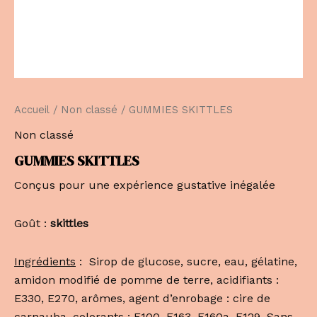
Accueil
/
Non classé
/ GUMMIES SKITTLES
Non classé
GUMMIES SKITTLES
Conçus pour une expérience gustative inégalée
Goût :
skittles
Ingrédients
: Sirop de glucose, sucre, eau, gélatine,
amidon modifié de pomme de terre, acidifiants :
E330, E270, arômes, agent d’enrobage : cire de
carnauba, colorants : E100, E163, E160a, E129. Sans