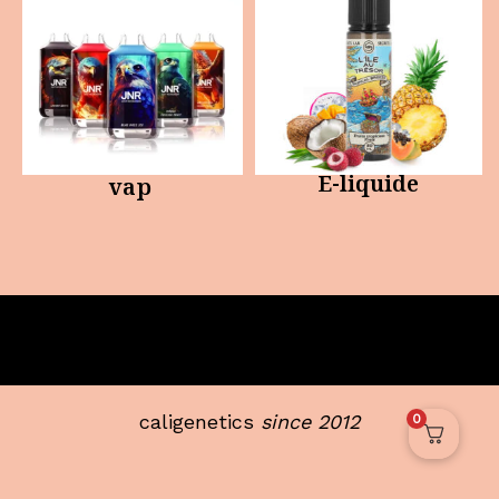
E-liquide
vap
caligenetics
since 2012
0