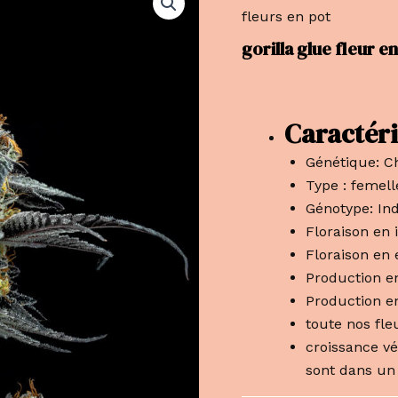
fleurs en pot
gorilla glue fleur e
Caractéri
Génétique: C
Type : femell
Génotype: Ind
Floraison en 
Floraison en 
Production en
Production en
toute nos fl
croissance vé
sont dans un