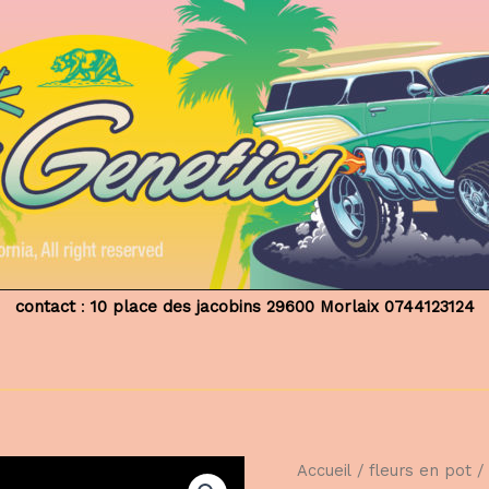
contact
:
10 place des jacobins 29600 Morlaix
0744123124
Accueil
/
fleurs en pot
/ 