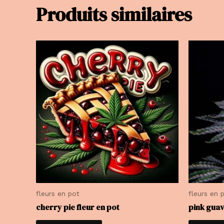
Produits similaires
fleurs en pot
fleurs en 
cherry pie fleur en pot
pink guav